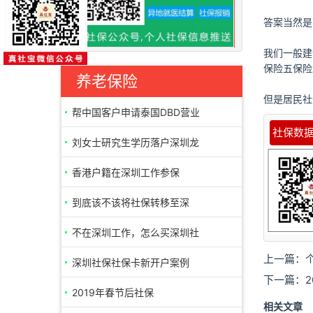
答案当然是
我们一般建
保险五保险
养老保险
但是居民社
帮中国客户申请泰国DBD营业
社保数
执照案例
刘女士研究生学历落户深圳龙
华区成功
香港户籍在深圳工作参保
到底该不该将社保转移至深
圳，深圳退休
不在深圳工作，怎么买深圳社
上一篇：
保领退休金
深圳社保社保卡新开户案例
下一篇：
2019年春节后社保
相关文章