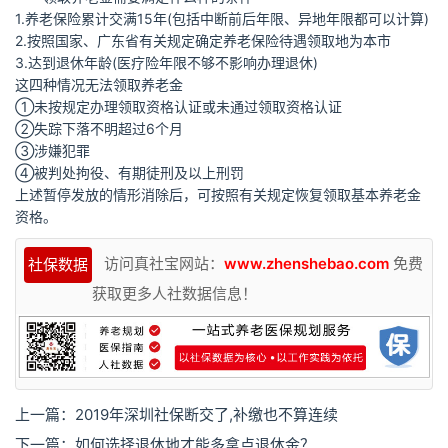
1.养老保险累计交满15年(包括中断前后年限、异地年限都可以计算)
2.按照国家、广东省有关规定确定养老保险待遇领取地为本市
3.达到退休年龄(医疗险年限不够不影响办理退休)
这四种情况无法领取养老金
①未按规定办理领取资格认证或未通过领取资格认证
②失踪下落不明超过6个月
③涉嫌犯罪
④被判处拘役、有期徒刑及以上刑罚
上述暂停发放的情形消除后，可按照有关规定恢复领取基本养老金
资格。
访问真社宝网站：
www.zhenshebao.com
免费
社保数据
获取更多人社数据信息！
上一篇：
2019年深圳社保断交了,补缴也不算连续
下一篇：
如何选择退休地才能多拿点退休金？